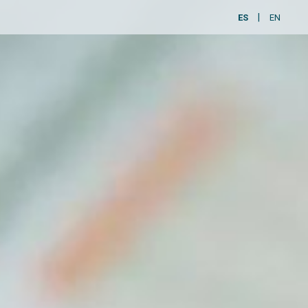
ES
EN