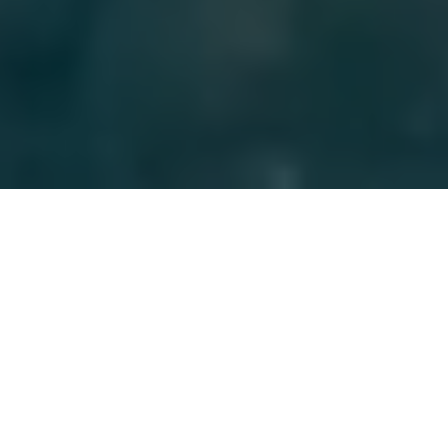
Firma de
consultoría estratégica
turística
e
inmobiliaria
,
especializada en
desarrollo
urbano
y
turístico
, que acompaña
a empresas y organizaciones:
desde la planificación y la
inversión hasta el crecimiento y la